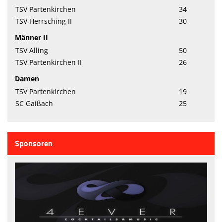
TSV Partenkirchen
34
TSV Herrsching II
30
Männer II
TSV Alling
50
TSV Partenkirchen II
26
Damen
TSV Partenkirchen
19
SC Gaißach
25
Sponsoren