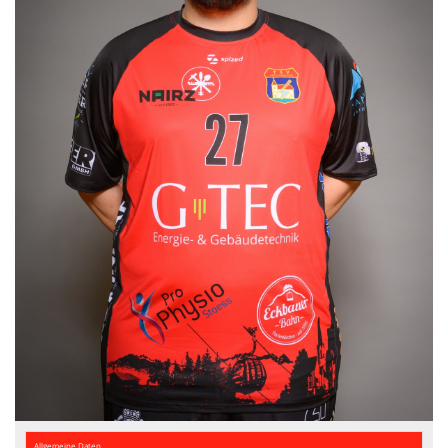
Abteilung
Sponsoren
Vereinskollektion
Fanshop
Allgemeine Daten