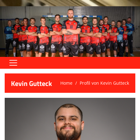
Home
Kevin Gutteck
Home
Profil von Kevin Gutteck
Aktive
Jugend
Trainingszeiten
Trainer