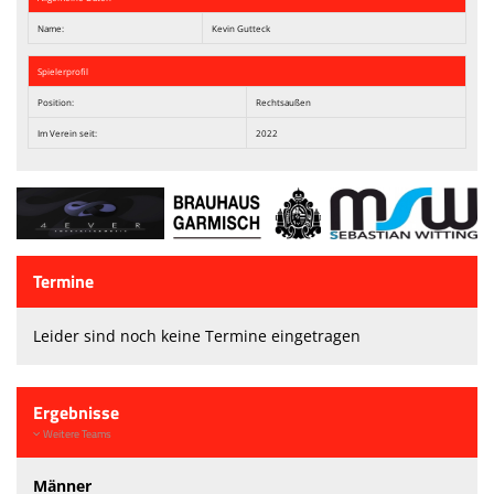
Name:
Kevin Gutteck
Spielerprofil
Position:
Rechtsaußen
Im Verein seit:
2022
Termine
Leider sind noch keine Termine eingetragen
Ergebnisse
Weitere Teams
Männer