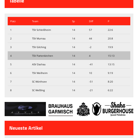
Tabelle
Platz
Team
Sp
Diff
P
1
TSV Schleißheim
14
57
22:6
2
TSV Murnau
14
44
20:8
3
TSV Gilching
14
-2
19:9
4
TSV Partenkirchen
14
4
15:13
5
ASV Dachau
14
-41
13:15
6
TSV Weilheim
14
10
9:19
7
SC Wörthsee
14
-51
8:20
8
SC Weßling
14
-21
6:22
Neueste Artikel