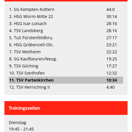
1. SG Kempten-Kottern
44:0
2. HSG Würm-Mitte 22
30:14
3. HSG Isar-Loisach
28:16
4. TSV Landsberg
28:16
5. TuS Fürstenfeldbru.
27:17
6. HSG Gröbenzell-Olc.
23:21
7. TSV Weilheim
22:22
8. SG Kaufbeuren/Neug.
19:25
9. TSV Gilching
17:27
10. TSV Sonthofen
12:32
11. TSV Partenkirchen
10:34
12. TSV Herrsching II
4:40
Trainingszeiten
Dienstag
19:45 - 21:45