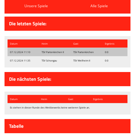
Abteilung
Unsere Spiele
Alle Spiele
Sponsoren
Die letzten Spiele:
Vereinskollektion
Fanshop
Datum
Heim
Gast
Ergebnis
07.12.2024 11:10
TSV Partenkirchen II
TSV Partenkirchen
0:0
07.12.2024 11:35
TSV Schongau
TSV Weilheim II
0:0
Die nächsten Spiele:
Datum
Heim
Gast
Ergebnis
Es stehen in dieser Runde des Wettbewerbs keine weiteren Spiele an.
Tabelle