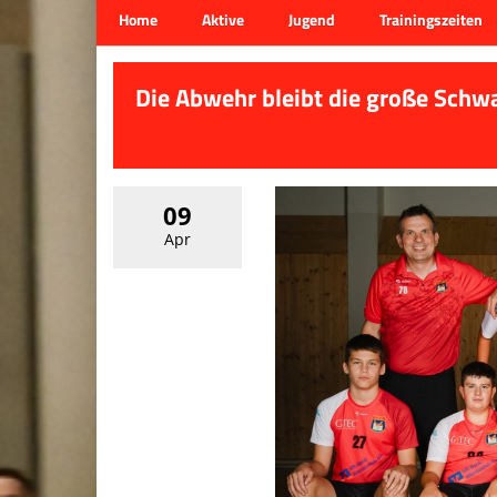
Home
Aktive
Jugend
Trainingszeiten
Die Abwehr bleibt die große Schwa
09
Apr