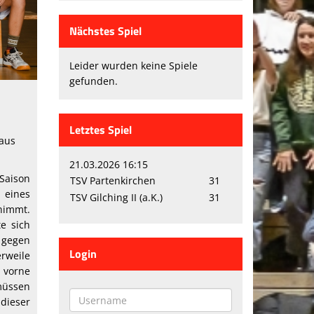
Nächstes Spiel
Leider wurden keine Spiele
gefunden.
Letztes Spiel
haus
21.03.2026 16:15
 Saison
TSV Partenkirchen
31
m eines
TSV Gilching II (a.K.)
31
nnimmt.
te sich
 gegen
Login
rweile
r vorne
müssen
 dieser