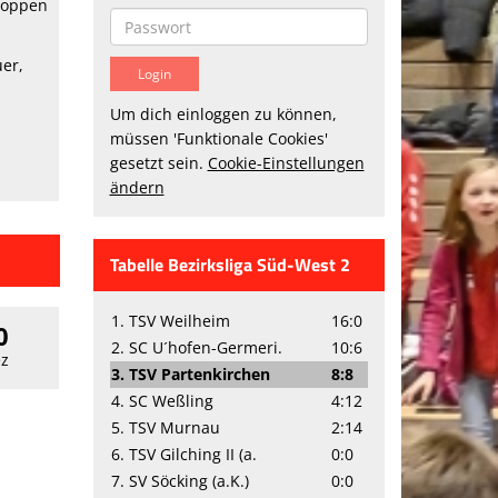
toppen
uer,
Um dich einloggen zu können,
müssen 'Funktionale Cookies'
gesetzt sein.
Cookie-Einstellungen
ändern
Tabelle Bezirksliga Süd-West 2
1. TSV Weilheim
16:0
0
2. SC U´hofen-Germeri.
10:6
z
3. TSV Partenkirchen
8:8
4. SC Weßling
4:12
5. TSV Murnau
2:14
6. TSV Gilching II (a.
0:0
7. SV Söcking (a.K.)
0:0