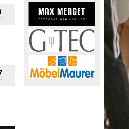
1
t
7
t