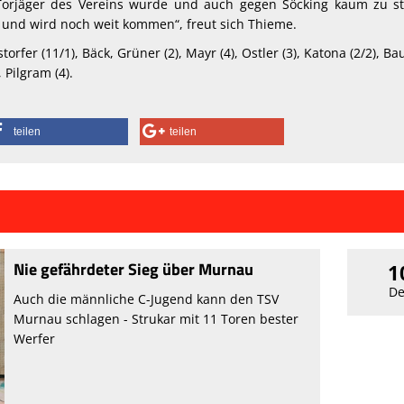
Torjäger des Vereins wurde und auch gegen Söcking kaum zu s
ent und wird noch weit kommen“, freut sich Thieme.
rfer (11/1), Bäck, Grüner (2), Mayr (4), Ostler (3), Katona (2/2), Ba
, Pilgram (4).
teilen
teilen
Nie gefährdeter Sieg über Murnau
1
De
Auch die männliche C-Jugend kann den TSV
Murnau schlagen - Strukar mit 11 Toren bester
Werfer