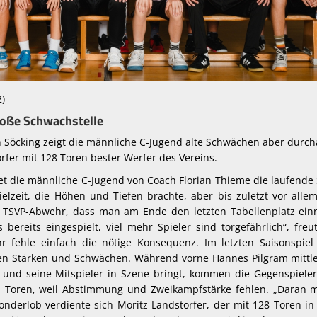
2)
roße Schwachstelle
n Söcking zeigt die männliche C-Jugend alte Schwächen aber durc
rfer mit 128 Toren bester Werfer des Vereins.
et die männliche C-Jugend von Coach Florian Thieme die laufende
pielzeit, die Höhen und Tiefen brachte, aber bis zuletzt vor alle
er TSVP-Abwehr, dass man am Ende den letzten Tabellenplatz ei
s bereits eingespielt, viel mehr Spieler sind torgefährlich“, freu
 fehle einfach die nötige Konsequenz. Im letzten Saisonspiel
ben Stärken und Schwächen. Während vorne Hannes Pilgram mittle
 und seine Mitspieler in Szene bringt, kommen die Gegenspiele
 Toren, weil Abstimmung und Zweikampfstärke fehlen. „Daran 
Sonderlob verdiente sich Moritz Landstorfer, der mit 128 Toren in