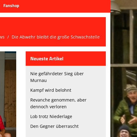
Fanshop
ws
Die Abwehr bleibt die große Schwachstelle
Neueste Artikel
Nie gefährdeter Sieg über
Murnau
Kampf wird belohnt
Revanche genommen, aber
dennoch verloren
Lob trotz Niederlage
Den Gegner überrascht