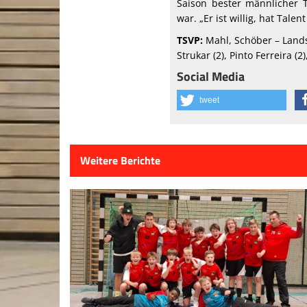
Saison bester männlicher 
war. „Er ist willig, hat Tal
TSVP:
Mahl, Schöber – Landsto
Strukar (2), Pinto Ferreira (2)
Social Media
tweet
Weitere Berichte