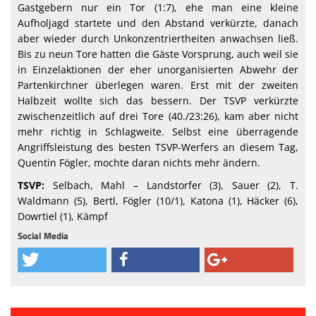
Gastgebern nur ein Tor (1:7), ehe man eine kleine
Aufholjagd startete und den Abstand verk
ü
rzte, danach
aber wieder durch Unkonzentriertheiten anwachsen lie
ß
.
Bis zu neun Tore hatten die G
ä
ste Vorsprung, auch weil sie
in Einzelaktionen der eher unorganisierten Abwehr der
Partenkirchner
ü
berlegen waren. Erst mit der zweiten
Halbzeit wollte sich das bessern. Der TSVP verk
ü
rzte
zwischenzeitlich auf drei Tore (40./23:26), kam aber nicht
mehr richtig in Schlagweite. Selbst eine
ü
berragende
Angriffsleistung des besten TSVP-Werfers an diesem Tag,
Quentin F
ö
gler, mochte daran nichts mehr
ä
ndern.
TSVP:
Selbach, Mahl
–
Landstorfer (3), Sauer (2), T.
Waldmann (5), Bertl, F
ö
gler (10/1), Katona (1), H
ä
cker (6),
Dowrtiel (1), K
ä
mpf
Social Media